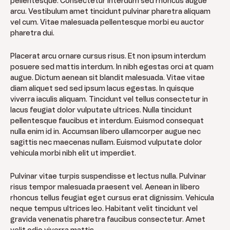
pellentesque. Consectetur interdum sed rhoncus augue
arcu. Vestibulum amet tincidunt pulvinar pharetra aliquam
vel cum. Vitae malesuada pellentesque morbi eu auctor
pharetra dui.
Placerat arcu ornare cursus risus. Et non ipsum interdum
posuere sed mattis interdum. In nibh egestas orci at quam
augue. Dictum aenean sit blandit malesuada. Vitae vitae
diam aliquet sed sed ipsum lacus egestas. In quisque
viverra iaculis aliquam. Tincidunt vel tellus consectetur in
lacus feugiat dolor vulputate ultrices. Nulla tincidunt
pellentesque faucibus et interdum. Euismod consequat
nulla enim id in. Accumsan libero ullamcorper augue nec
sagittis nec maecenas nullam. Euismod vulputate dolor
vehicula morbi nibh elit ut imperdiet.
Pulvinar vitae turpis suspendisse et lectus nulla. Pulvinar
risus tempor malesuada praesent vel. Aenean in libero
rhoncus tellus feugiat eget cursus erat dignissim. Vehicula
neque tempus ultrices leo. Habitant velit tincidunt vel
gravida venenatis pharetra faucibus consectetur. Amet