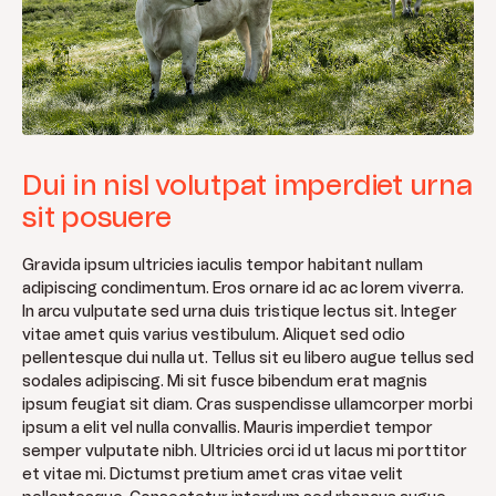
Dui in nisl volutpat imperdiet urna
sit posuere
Gravida ipsum ultricies iaculis tempor habitant nullam
adipiscing condimentum. Eros ornare id ac ac lorem viverra.
In arcu vulputate sed urna duis tristique lectus sit. Integer
vitae amet quis varius vestibulum. Aliquet sed odio
pellentesque dui nulla ut. Tellus sit eu libero augue tellus sed
sodales adipiscing. Mi sit fusce bibendum erat magnis
ipsum feugiat sit diam. Cras suspendisse ullamcorper morbi
ipsum a elit vel nulla convallis. Mauris imperdiet tempor
semper vulputate nibh. Ultricies orci id ut lacus mi porttitor
et vitae mi. Dictumst pretium amet cras vitae velit