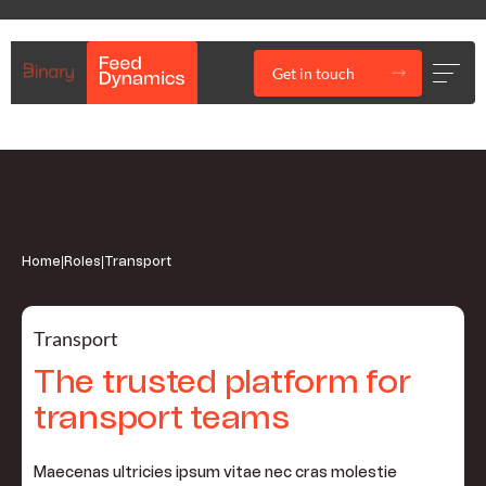
Get in touch
Home
|
Roles
|
Transport
Transport
The trusted platform for
transport teams
Maecenas ultricies ipsum vitae nec cras molestie