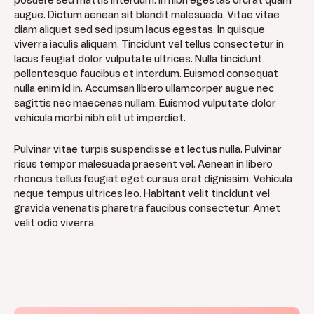
posuere sed mattis interdum. In nibh egestas orci at quam
augue. Dictum aenean sit blandit malesuada. Vitae vitae
diam aliquet sed sed ipsum lacus egestas. In quisque
viverra iaculis aliquam. Tincidunt vel tellus consectetur in
lacus feugiat dolor vulputate ultrices. Nulla tincidunt
pellentesque faucibus et interdum. Euismod consequat
nulla enim id in. Accumsan libero ullamcorper augue nec
sagittis nec maecenas nullam. Euismod vulputate dolor
vehicula morbi nibh elit ut imperdiet.
Pulvinar vitae turpis suspendisse et lectus nulla. Pulvinar
risus tempor malesuada praesent vel. Aenean in libero
rhoncus tellus feugiat eget cursus erat dignissim. Vehicula
neque tempus ultrices leo. Habitant velit tincidunt vel
gravida venenatis pharetra faucibus consectetur. Amet
velit odio viverra.