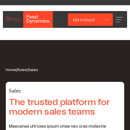
Get in touch
Home
|
Roles
|
Sales
Sales
The trusted platform for
modern sales teams
Maecenas ultricies ipsum vitae nec cras molestie