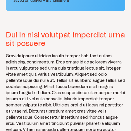
Saved on delivery management
Dui in nisl volutpat imperdiet urna
sit posuere
Gravida ipsum ultricies iaculis tempor habitant nullam
adipiscing condimentum. Eros ornare id ac ac lorem viverra.
In arcu vulputate sed urna duis tristique lectus sit. Integer
vitae amet quis varius vestibulum. Aliquet sed odio
pellentesque dui nulla ut. Tellus sit eu libero augue tellus sed
sodales adipiscing. Mi sit fusce bibendum erat magnis
ipsum feugiat sit diam. Cras suspendisse ullamcorper morbi
ipsum a elit vel nulla convallis. Mauris imperdiet tempor
semper vulputate nibh. Ultricies orci id ut lacus mi porttitor
et vitae mi. Dictumst pretium amet cras vitae velit
pellentesque. Consectetur interdum sed rhoncus augue
arcu. Vestibulum amet tincidunt pulvinar pharetra aliquam
vel cum. Vitae malesuada pellentesque morbi eu auctor