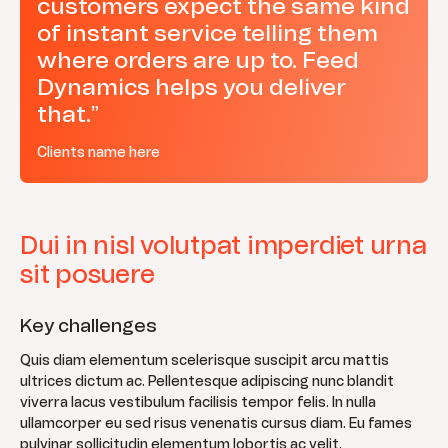
customers expect the same kind
of instant service telling them
where orders are up to. Feed
Dynamics helps you deliver
that.”
Clients name here
Dui in nisl volutpat imperdiet urna
sit posuere
Key challenges
Quis diam elementum scelerisque suscipit arcu mattis
ultrices dictum ac. Pellentesque adipiscing nunc blandit
viverra lacus vestibulum facilisis tempor felis. In nulla
ullamcorper eu sed risus venenatis cursus diam. Eu fames
pulvinar sollicitudin elementum lobortis ac velit.