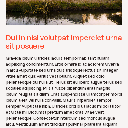
Dui in nisl volutpat imperdiet urna
sit posuere
Gravida ipsum ultricies iaculis tempor habitant nullam
adipiscing condimentum. Eros ornare id ac ac lorem viverra.
In arcu vulputate sed urna duis tristique lectus sit. Integer
vitae amet quis varius vestibulum. Aliquet sed odio
pellentesque dui nulla ut. Tellus sit eu libero augue tellus sed
sodales adipiscing. Mi sit fusce bibendum erat magnis
ipsum feugiat sit diam. Cras suspendisse ullamcorper morbi
ipsum a elit vel nulla convallis. Mauris imperdiet tempor
semper vulputate nibh. Ultricies orci id ut lacus mi porttitor
et vitae mi. Dictumst pretium amet cras vitae velit
pellentesque. Consectetur interdum sed rhoncus augue
arcu. Vestibulum amet tincidunt pulvinar pharetra aliquam