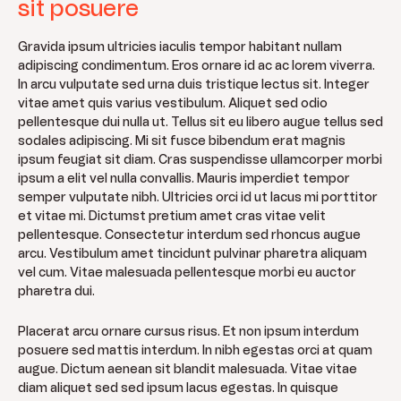
sit posuere
Gravida ipsum ultricies iaculis tempor habitant nullam
adipiscing condimentum. Eros ornare id ac ac lorem viverra.
In arcu vulputate sed urna duis tristique lectus sit. Integer
vitae amet quis varius vestibulum. Aliquet sed odio
pellentesque dui nulla ut. Tellus sit eu libero augue tellus sed
sodales adipiscing. Mi sit fusce bibendum erat magnis
ipsum feugiat sit diam. Cras suspendisse ullamcorper morbi
ipsum a elit vel nulla convallis. Mauris imperdiet tempor
semper vulputate nibh. Ultricies orci id ut lacus mi porttitor
et vitae mi. Dictumst pretium amet cras vitae velit
pellentesque. Consectetur interdum sed rhoncus augue
arcu. Vestibulum amet tincidunt pulvinar pharetra aliquam
vel cum. Vitae malesuada pellentesque morbi eu auctor
pharetra dui.
Placerat arcu ornare cursus risus. Et non ipsum interdum
posuere sed mattis interdum. In nibh egestas orci at quam
augue. Dictum aenean sit blandit malesuada. Vitae vitae
diam aliquet sed sed ipsum lacus egestas. In quisque